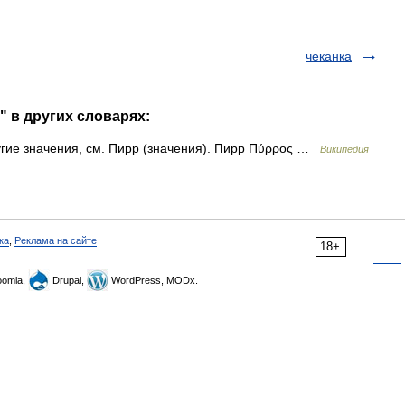
чеканка
" в других словарях:
угие значения, см. Пирр (значения). Пирр Πύρρος …
Википедия
ка
,
Реклама на сайте
18+
omla,
Drupal,
WordPress, MODx.