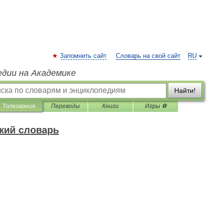
Запомнить сайт
Словарь на свой сайт
RU
едии на Академике
Найти!
Толкования
Переводы
Книги
Игры ⚽
кий словарь