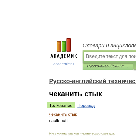
Словари и энциклоп
academic.ru
Русско-английский технический словарь
Русско-английский техничес
чеканить стык
Толкование
Перевод
чеканить
стык
caulk
butt
Русско
-
английский
технический
словарь
.