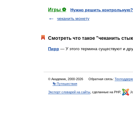
Игры ⚽
Нужно решить контрольную?
чеканить монету
Смотреть что такое "чеканить стык
Пирр
— У этого термина существуют и др
© Академик, 2000-2026
Обратная связь:
Техподдерж
👣 Путешествия
Экспорт словарей на сайты
, сделанные на PHP,
Jo